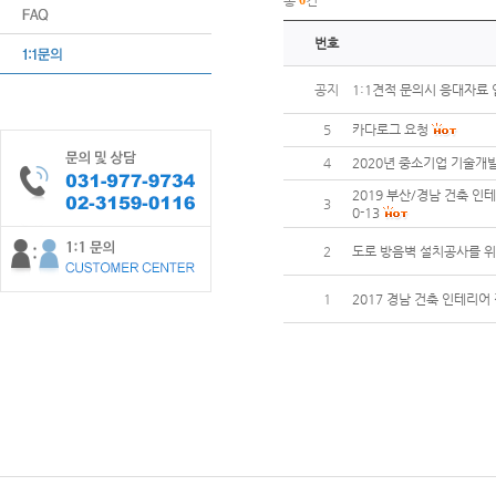
총
6
건
번호
공지
1:1견적 문의시 응대자료 
5
카다로그 요청
4
2020년 중소기업 기술개
2019 부산/경남 건축 인테리어
3
0-13
2
도로 방음벽 설치공사를 위
1
2017 경남 건축 인테리어 