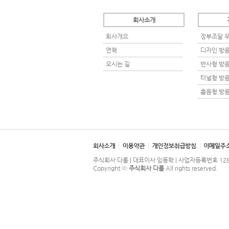
회사소개
회사개요
정부조달 
연혁
디자인 방
오시는 길
반사형 방
터널형 방
흡음형 방
주식회사 다롬 | 대표이사 임동학 | 사업자등록번호 128-81-4
Copyright ⓒ
주식회사 다롬
All rights reserved.