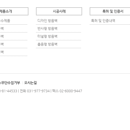
제품소개
시공사례
특허 및 인증서
우수제품
디자인 방음벽
특허 및 인증내역
음벽
반사형 방음벽
음벽
터널형 방음벽
음벽
흡음형 방음벽
음벽
4533 | 전화 031-977-9734 | 팩스 02-6000-9447